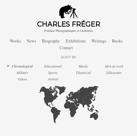
CHARLES FRÉGER
Portraits Photographiques et Uniformes
Works
News
Biography
Exhibitions
Writings
Books
Contact
SORT BY
Chronological
Educational
Masks
Men at work
Military
Sports
Theatrical
Silhouettes
Videos
Animal