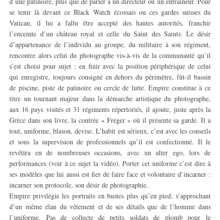
d’une patinoire, plus que de parler à un directeur ou un entraîneur. Pour
se tenir là devant ce Black Watch écossais ou ces gardes suisses du
Vatican, il lui a fallu être accepté des hautes autorités, franchir
l’enceinte d’un château royal et celle du Saint des Saints. Le désir
d’appartenance de l’individu au groupe, du militaire à son régiment,
rencontre alors celui du photographe vis-à-vis de la communauté qu’il
s’est choisi pour sujet : en finir avec la position périphérique de celui
qui enregistre, toujours consigné en dehors du périmètre, fût-il bassin
de piscine, piste de patinoire ou cercle de lutte. Empire constitue à ce
titre un tournant majeur dans la démarche artistique du photographe,
aux 16 pays visités et 31 régiments répertoriés, il ajoute, juste après la
Grèce dans son livre, la contrée « Fréger » où il présente sa garde. Il a
tout, uniforme, blason, devise. L’habit est sérieux, c’est avec les conseils
et sous la supervision de professionnels qu’il est confectionné. Il le
revêtira en de nombreuses occasions, avec un alter ego, lors de
performances (voir à ce sujet la vidéo). Porter cet uniforme c’est dire à
ses modèles que lui aussi est fier de faire face et volontaire d’incarner :
incarner son protocole, son désir de photographie.
Empire privilégie les portraits en bustes plus qu’en pied, s’approchant
d’un même élan du vêtement et de ses détails que de l’homme dans
l’uniforme. Pas de collecte de petits soldats de plomb pour le