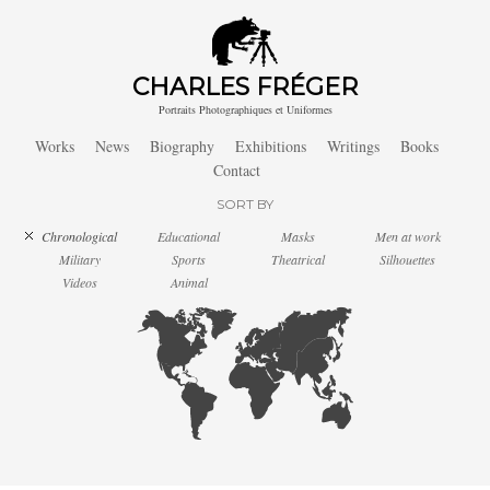
CHARLES FRÉGER
Portraits Photographiques et Uniformes
Works
News
Biography
Exhibitions
Writings
Books
Contact
SORT BY
Chronological
Educational
Masks
Men at work
Military
Sports
Theatrical
Silhouettes
Videos
Animal