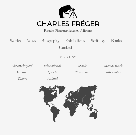
CHARLES FRÉGER
Portraits Photographiques et Uniformes
Works
News
Biography
Exhibitions
Writings
Books
Contact
SORT BY
Chronological
Educational
Masks
Men at work
Military
Sports
Theatrical
Silhouettes
Videos
Animal