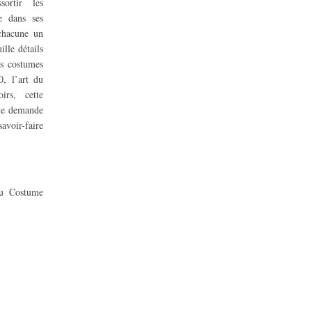
ortir les
me dans ses
 chacune un
lle détails
es costumes
, l’art du
irs, cette
ue demande
voir-faire
du Costume