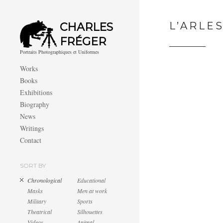
L’ARLE
CHARLES
FRÉGER
Portraits Photographiques et Uniformes
Works
Books
Exhibitions
Biography
News
Writings
Contact
SORT BY
Chronological
Educational
Masks
Men at work
Military
Sports
Theatrical
Silhouettes
Videos
Animal