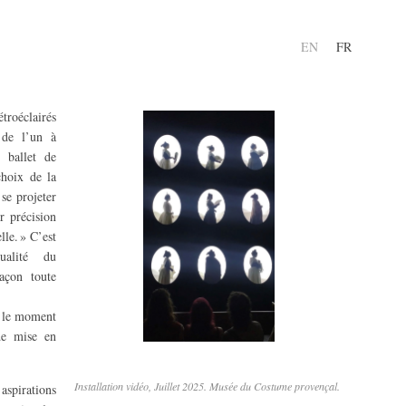
EN
FR
étroéclairés
 de l’un à
n ballet de
choix de la
se projeter
ur précision
lle. » C’est
dualité du
açon toute
 le moment
 de mise en
Installation vidéo, Juillet 2025. Musée du Costume provençal.
aspirations