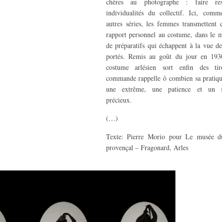
chères au photographe : faire ress
individualités du collectif. Ici, com
autres séries, les femmes transmettent
rapport personnel au costume, dans le mi
de préparatifs qui échappent à la vue d
portés. Remis au goût du jour en 1930
costume arlésien sort enfin des tiro
commande rappelle ô combien sa pratiq
une extrême, une patience et un sa
précieux.
(…)
Texte: Pierre Morio pour Le musée 
provençal – Fragonard, Arles