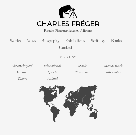
CHARLES FRÉGER
Portraits Photographiques et Uniformes
Works
News
Biography
Exhibitions
Writings
Books
Contact
SORT BY
Chronological
Educational
Masks
Men at work
Military
Sports
Theatrical
Silhouettes
Videos
Animal