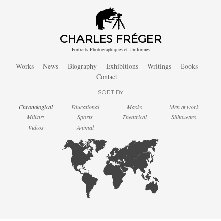
CHARLES FRÉGER
Portraits Photographiques et Uniformes
Works
News
Biography
Exhibitions
Writings
Books
Contact
SORT BY
Chronological
Educational
Masks
Men at work
Military
Sports
Theatrical
Silhouettes
Videos
Animal