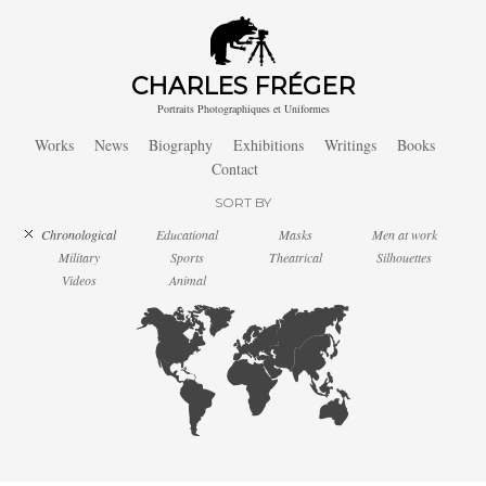
CHARLES FRÉGER
Portraits Photographiques et Uniformes
Works
News
Biography
Exhibitions
Writings
Books
Contact
SORT BY
Chronological
Educational
Masks
Men at work
Military
Sports
Theatrical
Silhouettes
Videos
Animal