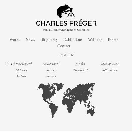
CHARLES FRÉGER
Portraits Photographiques et Uniformes
Works
News
Biography
Exhibitions
Writings
Books
Contact
SORT BY
Chronological
Educational
Masks
Men at work
Military
Sports
Theatrical
Silhouettes
Videos
Animal