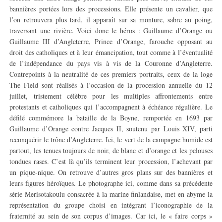
bannières portées lors des processions. Elle présente un cavalier, que
l’on retrouvera plus tard, il apparaît sur sa monture, sabre au poing,
traversant une rivière. Voici donc le héros : Guillaume d’Orange ou
Guillaume III d’Angleterre, Prince d’Orange, farouche opposant au
droit des catholiques et à leur émancipation, tout comme à l’éventualité
de l’indépendance du pays vis à vis de la Couronne d’Angleterre.
Contrepoints à la neutralité de ces premiers portraits, ceux de la loge
The Field sont réalisés à l’occasion de la procession annuelle du 12
juillet, tristement célèbre pour les multiples affrontements entre
protestants et catholiques qui l’accompagnent à échéance régulière. Le
défilé commémore la bataille de la Boyne, remportée en 1693 par
Guillaume d’Orange contre Jacques II, soutenu par Louis XIV, parti
reconquérir le trône d’Angleterre. Ici, le vert de la campagne humide est
partout, les tenues toujours de noir, de blanc et d’orange et les pelouses
tondues rases. C’est là qu’ils terminent leur procession, l’achevant par
un pique-nique. On retrouve d’autres gros plans sur des bannières et
leurs figures héroïques. Le photographe ici, comme dans sa précédente
série Merisotakoulu consacrée à la marine finlandaise, met en abyme la
représentation du groupe choisi en intégrant l’iconographie de la
fraternité au sein de son corpus d’images. Car ici, le « faire corps »