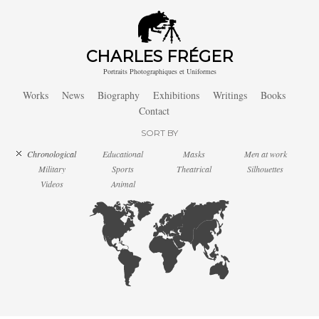
CHARLES FRÉGER
Portraits Photographiques et Uniformes
Works
News
Biography
Exhibitions
Writings
Books
Contact
SORT BY
Chronological
Educational
Masks
Men at work
Military
Sports
Theatrical
Silhouettes
Videos
Animal