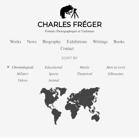
CHARLES FRÉGER
Portraits Photographiques et Uniformes
Works
News
Biography
Exhibitions
Writings
Books
Contact
SORT BY
Chronological
Educational
Masks
Men at work
Military
Sports
Theatrical
Silhouettes
Videos
Animal