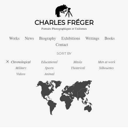
CHARLES FRÉGER
Portraits Photographiques et Uniformes
Works
News
Biography
Exhibitions
Writings
Books
Contact
SORT BY
Chronological
Educational
Masks
Men at work
Military
Sports
Theatrical
Silhouettes
Videos
Animal